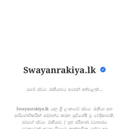
Swayanrakiya.lk
ඔබේ ස්වයං රැකියාවට අපෙන් අත්වැලක්…
Swayanrakiya.lk යනු ශ්‍රී ලංකාවේ ස්වයං රැකියා සහ
පාරිභෝගිකයින් සම්බන්ධ කරන සුවිශේෂී වූ වේදිකාවකි.
ඔබගේ ස්වයං රැකියාව / සුළු පරිමාණ ව්‍යාපාරය
වෙනුවෙන් අවශ්‍ය සියලුම තාක්ෂණික සේවා අප