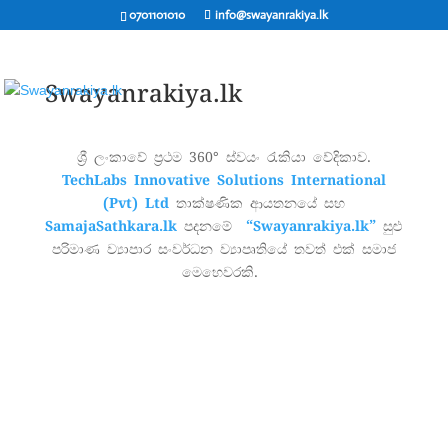
0701101010
info@swayanrakiya.lk
Swayanrakiya.lk
ශ්‍රී ලංකාවේ ප්‍රථම 360° ස්වයං රැකියා වේදිකාව.
TechLabs Innovative Solutions International
(Pvt) Ltd
තාක්ෂණික ආයතනයේ සහ
SamajaSathkara.lk
පදනමේ
“Swayanrakiya.lk”
සුළු
පරිමාණ ව්‍යාපාර සංවර්ධන ව්‍යාපෘතියේ තවත් එක් සමාජ
මෙහෙවරකි.