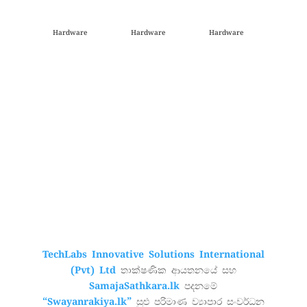
Hardware
Hardware
Hardware
TechLabs Innovative Solutions International
(Pvt) Ltd
තාක්ෂණික ආයතනයේ සහ
SamajaSathkara.lk
පදනමේ
“Swayanrakiya.lk”
සුළු පරිමාණ ව්‍යාපාර සංවර්ධන