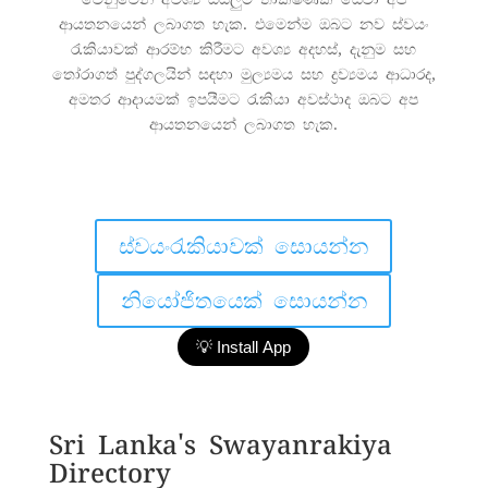
ආයතනයෙන් ලබාගත හැක. එමෙන්ම ඔබට නව ස්වයං
රැකියාවක් ආරම්භ කිරීමට අවශ්‍ය අදහස්, දැනුම සහ
තෝරාගත් පුද්ගලයින් සඳහා මුල්‍යමය සහ ද්‍රව්‍යමය ආධාරද,
අමතර ආදායමක් ඉපයීමට රැකියා අවස්ථාද ඔබට අප
ආයතනයෙන් ලබාගත හැක.
ස්වයංරැකියාවක් සොයන්න
නියෝජිතයෙක් සොයන්න
💡 Install App
Sri Lanka's
Swayanrakiya
Directory