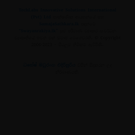
TechLabs Innovative Solutions International
(Pvt) Ltd
තාක්ෂණික ආයතනයේ සහ
SamajaSathkara.lk
පදනමේ
“Swayanrakiya.lk”
සුළු පරිමාණ ව්‍යාපාර සංවර්ධන
ව්‍යාපෘතියේ තවත් එක් සමාජ මෙහෙවරකි.
© Copyright
2006-2023
– සියලුම හිමිකම් ඇවිරිණි.
ධනේෂ් මධුරංග එදිරිසුරිය
විසින් සිදුකරන ලද
නිර්මාණයකි.