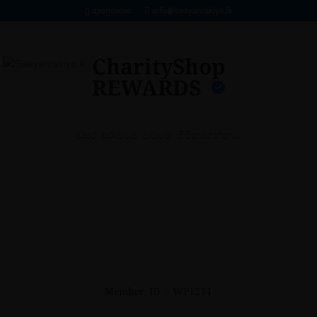
0701101010
info@swayanrakiya.lk
CharityShop
REWARDS
වසර පුරාවටම වට්ටම් හිමිකරගන්න…
Member ID : WP1234