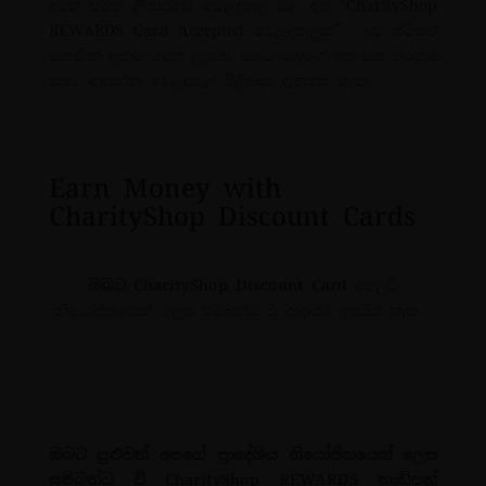
අපත් සමඟ ලියාපදිංචි වෙළඳසැල් වල අප “CharityShop
REWARDS Card Accepted වෙළඳසැලක්” බව ස්ටිකර්
එකකින් දැනුම් දෙනු ලැබේ. ඔබට ඔබගේ අප එක හරහාද
ඔබට ආසන්න වෙළඳසැල් පිළිබඳව දැනගත හැක.
Earn Money
with
CharityShop Discount Cards
ඔබට CharityShop Discount Card
අලෙවි
නියෝජිතයෙක් ලෙස සම්බන්ධ වී ආදායම් ඉපයිය හැක.
ඔබට පුළුවන් අපගේ ප්‍රාදේශීය නියෝජිතයෙක් ලෙස
සම්බන්ධ වී CharityShop REWARDS කාඩ්පත්