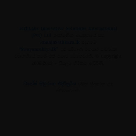
TechLabs Innovative Solutions International
(Pvt) Ltd
තාක්ෂණික ආයතනයේ සහ
SamajaSathkara.lk
පදනමේ
“Swayanrakiya.lk”
සුළු පරිමාණ ව්‍යාපාර සංවර්ධන
ව්‍යාපෘතියේ තවත් එක් සමාජ මෙහෙවරකි.
© Copyright
2006-2023
– සියලුම හිමිකම් ඇවිරිණි.
ධනේෂ් මධුරංග එදිරිසුරිය
විසින් සිදුකරන ලද
නිර්මාණයකි.