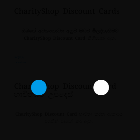
CharityShop
Discount
Cards
ඔබගේ අවශ්‍යතාවය අනුව ඔබට මිලදීගැනීමට
CharityShop Discount Card
කිහිපයක් ඇත.
මිළදි
මිළදි
ගන්න
ගන්න
CharityShop
Discount Card
භාවිතයට උපදෙස්
CharityShop Discount Card
භාවිතා කරන ආකාරය
පහතින් සඳහන් කර ඇත.