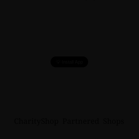
💡 Install App
CharityShop
Partnered
Shops