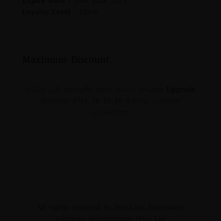
Expire Date :
24th June 2023
Loyalty Level :
Silver
Maximum Discount
වට්ටම් වැඩි කරගැනීම සඳහා ඔබගේ කාඩ්පත
Upgrade
කරගන්න 0701 10 10 10 අංකයට ඇමතුමක්
ලබාදෙන්න.
All rights reserved to TechLabs Innovative
Solutions International (Pvt) Ltd