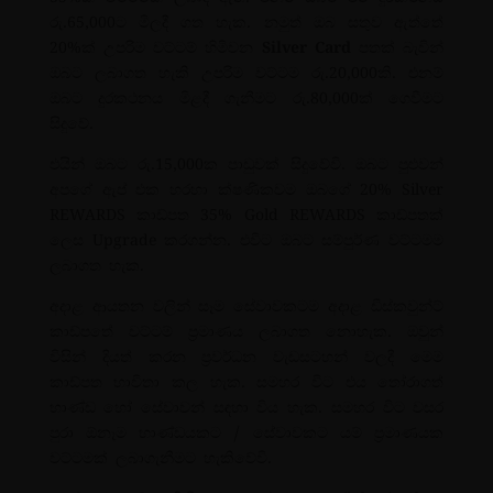
රු.65,000ට මිලදී ගත හැක. නමුත් ඔබ සතුව ඇත්තේ
20%ක් උපරිම වට්ටම් හිමිවන
Silver Card
පතක් බැවින්
ඔබට ලබාගත හැකි උපරිම වට්ටම රු.20,000කි. එනම්
ඔබට දුරකථනය මිළදී ගැනීමට රු.80,000ක් ගෙවීමට
සිදුවේ.
එයින් ඔබට රු.15,000ක පාඩුවක් සිදුවේවි. ඔබට පුළුවන්
අපගේ ඇප් එක හරහා ක්ෂණිකවම ඔබගේ 20% Silver
REWARDS කාඩ්පත 35% Gold REWARDS කාඩ්පතක්
ලෙස Upgrade කරගන්න. එවිට ඔබට සම්පුර්ණ වට්ටමම
ලබාගත හැක.
අදාළ ආයතන වලින් සෑම සේවාවකටම අදාළ ඩිස්කවුන්ට්
කාඩ්පතේ වට්ටම් ප්‍රමාණය ලබාගත නොහැක. ඔවුන්
විසින් දියත් කරන ප්‍රවර්ධන වැඩසටහන් වලදී මෙම
කාඩ්පත භාවිතා කල හැක. සමහර විට එය තෝරාගත්
භාණ්ඩ හෝ සේවාවන් සඳහා විය හැක. සමහර විට වසර
පුරා ඕනෑම භාණ්ඩයකට / සේවාවකට යම් ප්‍රමාණයක
වට්ටමක් ලබාගැනීමට හැකිවේවි.