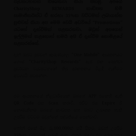
වැඩසටහනක් තිබෙනවා කියා සිතමු. අපගේ
CharityShop REWARDS කාඩ්පත හිමි
සාමාජිකයින්ට ඒ හරහා 35%ක වට්ටමක් ලබාගන්න
පුළුවන් කියා අප මෙම වෙබ් අඩවියේ “Promotions”
යටතේ දැන්වීමක් පළකරනවා. ඔවුන් අපගෙන්
ඉල්ලීමක් කළහොත් තමයි අපි ඒ දැන්වීම නොමිළයේ
පළකරන්නේ.
දැන් ඔබට පුළුවන් කුරුණෑගල “One Mobile” ආයතනයට
ගොස් “CharityShop Rewards” ඇප් එක පෙන්වා
ප්‍රවර්ධන වැඩසටහනේ තිබු දුරකතනය මිළදී ගැනීමට
අවශ්‍යයි පවසන්න.
එම ආයතනයේ නිළධාරියෙක් ඔබගේ APP එකෙහි ඇති
QR Code එක Scan කරාවි. එවිට එය Expire වී
නොමැතිනම් ඔබගේ කාඩ්පත සහ ඔබට ලබාගත හැකි
උපරිම වට්ටම ඔවුන්ගේ පද්ධතියේ පෙන්වාවි.
ෆෝන් එකේ මිළ රු.100,000ක් යයි සිතමු. ඔවුන් උපරිම
35%ක වට්ටමක් ලබාදී ඇත. එනම් ඔබට එම දුරකථනය