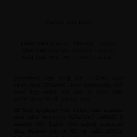
Discount Card Prices
Bronze Card
(Max 10% Discount) – Rs.1,000
Silver Card
(Max 20% Discount) – Rs.2,500
Gold Card
(Max 35% Discount) – Rs.5,000
උදාහරණයක් ලෙස සිතමු ඔබ රු.2,500ක් ගෙවා
CharityShop REWARDS Silver Membership කාඩ්
පතක් මිළදි ගත්තා යැයි කියා. ඒ හරහා ඔබට
උපරිම 20%ක වට්ටම් ලබාගත හැක.
අපි සිතමු කුරුණෑගල “One Mobile” නම් ආයතනය
අපත් සමඟ REWARDS වැඩසටහනට සම්බන්ධ වී
අපගෙන් වෙබ් පිටුවක් වෙන් කරගත් ආයතනයක්
කියා. ඔවුන්ගේ ජුනි 20 සිට 30 දක්වා ප්‍රවර්ධන