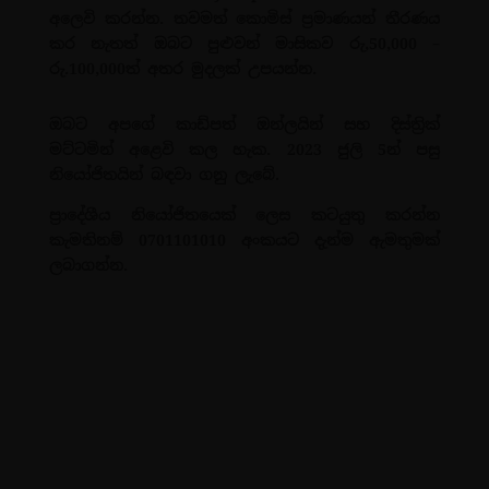
අලෙවි කරන්න. තවමත් කොමිස් ප්‍රමාණයන් තීරණය
කර නැතත් ඔබට පුළුවන් මාසිකව රු,50,000 –
රු.100,000ත් අතර මුදලක් උපයන්න.
ඔබට අපගේ කාඩ්පත් ඔන්ලයින් සහ දිස්ත්‍රික්
මට්ටමින් අළෙවි කල හැක. 2023 ජුලි 5න් පසු
නියෝජිතයින් බඳවා ගනු ලැබේ.
ප්‍රාදේශීය නියෝජිතයෙක් ලෙස කටයුතු කරන්න
කැමතිනම් 0701101010 අංකයට දැන්ම ඇමතුමක්
ලබාගන්න.