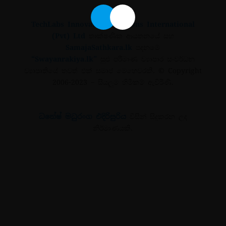
TechLabs Innovative Solutions International
(Pvt) Ltd
තාක්ෂණික ආයතනයේ සහ
SamajaSathkara.lk
පදනමේ
“Swayanrakiya.lk”
සුළු පරිමාණ ව්‍යාපාර සංවර්ධන
ව්‍යාපෘතියේ තවත් එක් සමාජ මෙහෙවරකි.
© Copyright
2006-2023
– සියලුම හිමිකම් ඇවිරිණි.
ධනේෂ් මධුරංග එදිරිසුරිය
විසින් සිදුකරන ලද
නිර්මාණයකි.