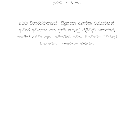
පුවත් ~ News
මෙම විහාරස්ථානයේ සිදුකරන ආගමික වැඩසටහන්,
ආධාර අවශ්‍යතා සහ දහම් කරුණු පිළිබදව තොරතුරු
පහතින් දක්වා ඇත. සම්පුර්ණ පුවත කියවන්න “වැඩිදුර
කියවන්න” බොත්තම ඔබන්න.