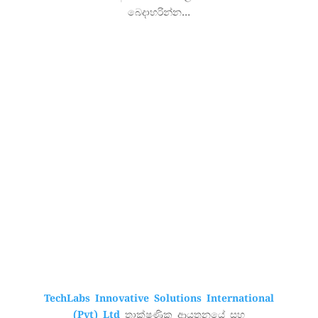
බෙදාහරින්න…
TechLabs Innovative Solutions International
(Pvt) Ltd
තාක්ෂණික ආයතනයේ සහ