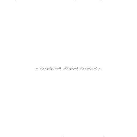
~ විහාරාධිපති ස්වාමීන් වහන්සේ ~