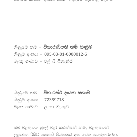
ගිණුමේ නම –
විහාරාධිපති හිමි ගිණුම
ගිණුම් අංකය – 095-03-01-0000012-5
බැංකු ශාඛාව – එල් බී ෆිනෑන්ස්
ගිණුමේ නම –
විහාරස්ථ දායක සභාව
ගිණුම් අංකය – 72359718
බැංකු ශාඛාව – ලංකා බැංකුව
ඔබ බැංකුවට මුදල් බැර කරන්නේ නම්, බැංකුවෙන්
ලැබෙන රිසිට් පතෙහි පිටපතක් අප වෙත යෙමුකරන්න.