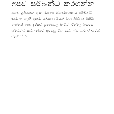
අපව සම්බන්ධ කරගන්න
පහත දුරකතන අංක ඔස්සේ විහාරස්ථානය සම්බන්ධ
කරගත හැකි අතර, බොහොමයක් විහාරස්ථාන පිහිටා
ඇත්තේ ඉතා දුෂ්කර ප්‍රදේශවල බැවින් ඊමේල් ඔස්සේ
සම්බන්ධ කරගැනීමට අපහසු විය හැකි බව කරුණාවෙන්
සළකන්න.
ඊමේල් ලිපිනය
info@sribodhirukkharamaya.org.lk
දුරකතන අංකය
077 1457929 / 076 7423168
ලිපිනය