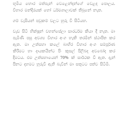
භූමිය හොර මත්පැන් වෙළෙන්දන්ගේ වෙළද පොලය.
විහාර මන්දිරයක් හෝ ධර්මශාලාවක් තිබුනේ නැත.
ගම් වැසියන් පවුකම් වලට හුරු වී සිටියහ.
වැඩ සිටි භික්ෂූන් වහන්සේලා සාරධර්ම කියා දී නැත. මා
පැමිණි පසු අවශ්‍ය විහාර අංග හැකි තරමින් ස්ථාපිත කර
ඇත. මා උත්සහා කලේ බාහිර විහාර අංග සම්පූර්ණ
කිරීමට හා දායකයින්ට පිං කුසල් පිලිබද අවබෝද කර
දීමටය. එම ‍උත්සහායෙන් 70% ක් සාර්ථක වී ඇත. දැන්
පිනට දහමට හුරුවී ඇති බැවින් මා සතුටට පත්ව සිටිමි.