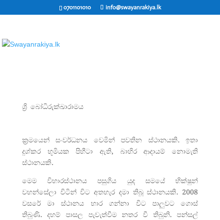
0701101010
info@swayanrakiya.lk
ශ්‍රි බෝධිරුක්ඛාරාමය
ක්‍රමයෙන් සංවර්ධනය වෙමින් පවතින ස්ථානයකි. ඉතා
දුශ්කර භූමියක පිහීටා ඇති, බාහිර ආදායම් නොමැති
ස්ථානයකි.
මෙම විහාරස්ථානය පසුගිය යුද සමයේ භික්ෂුන්
වහන්සේලා විටින් විට අතහැර දමා තිබූ ස්ථානයකි. 2008
වසරේ මා ස්ථානය භාර ගන්නා විට පාලුවට ගොස්
තිබුණි. දහම් පාසල පැවැත්වීම නතර වී තිබුනි. පන්සල්