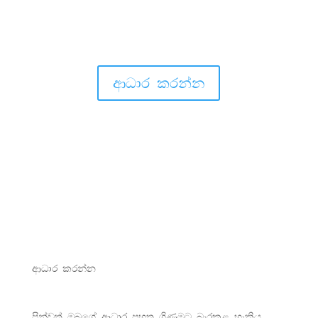
සංඝාවාසයකට නුසුදුසු බැවින් වෙනත්
සංඝාවාසයක අවශ්‍යතාවය දැඩිව පවතී.
ආධාර කරන්න
ආධාර කරන්න
පින්වත් ඔබගේ ආධාර පහත ගිණුමට බැරකළ හැකිය