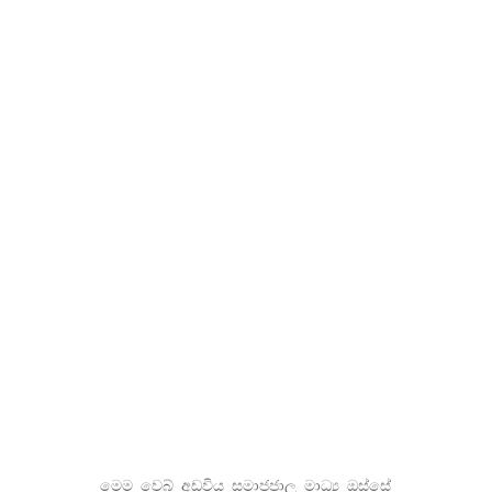
මෙම වෙබ් අඩවිය සමාජජාල මාධ්‍ය ඔස්සේ