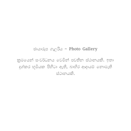
ඡායාරූප ගැලරිය ~ Photo Gallery
ක්‍රමයෙන් සංවර්ධනය වෙමින් පවතින ස්ථානයකි. ඉතා
දුශ්කර භූමියක පිහීටා ඇති, බාහිර ආදායම් නොමැති
ස්ථානයකි.