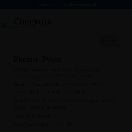
0701101010
info@swayanrakiya.lk
Checkout
Search
Recent Posts
Youtube Channel එකක් හරහා ආදායම් උපයමු ! –
ලංකාවේ පළමු වරට සුපිරිම පැකේජ් එකක්…
Brothers Entertainment විසින් ඉදිරිපත් කිරීමට
නියමිත”Brothers Double FAN Night
Engine Three60° විසින් 3 වන වරටත් ඉදිරිපත් කිරීමට
නියමිත Street food festival
Street food festival
Our Special Offer – 35% Off