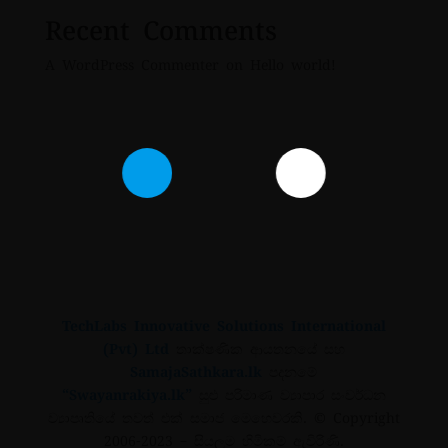
Recent Comments
A WordPress Commenter
on
Hello world!
TechLabs Innovative Solutions International
(Pvt) Ltd
තාක්ෂණික ආයතනයේ සහ
SamajaSathkara.lk
පදනමේ
“Swayanrakiya.lk”
සුළු පරිමාණ ව්‍යාපාර සංවර්ධන
ව්‍යාපෘතියේ තවත් එක් සමාජ මෙහෙවරකි.
© Copyright
2006-2023
– සියලුම හිමිකම් ඇවිරිණි.