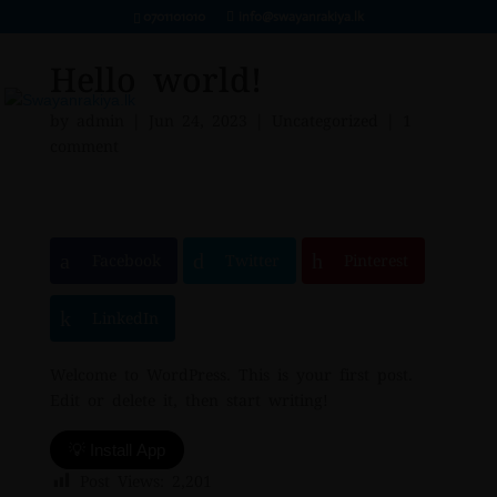
0701101010
info@swayanrakiya.lk
Hello world!
by
admin
|
Jun 24, 2023
|
Uncategorized
|
1
comment
Facebook
Twitter
Pinterest
LinkedIn
Welcome to WordPress. This is your first post.
Edit or delete it, then start writing!
💡 Install App
Post Views:
2,201