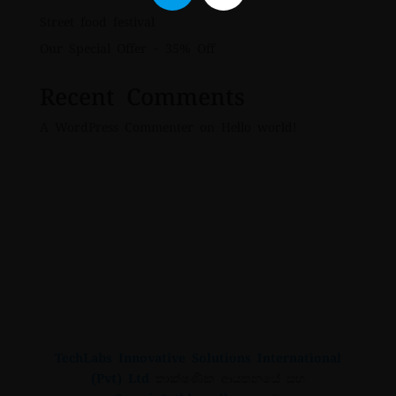
Street food festival
Our Special Offer – 35% Off
Recent Comments
A WordPress Commenter
on
Hello world!
TechLabs Innovative Solutions International
(Pvt) Ltd
තාක්ෂණික ආයතනයේ සහ