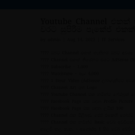
Youtube Channel එකක් 
වරට සුපිරිම පැකේජ් එකක
by
admin
|
Aug 14, 2023
|
IT Services
???? ඔබට Channel එකක් නැතිනම් ඔබට අවශ්‍ය 
???? Channel එකක් තියේනම් එයට AdSense (M
???? Subscribe – 1,000
???? Watchtime – පැය 4,000
???? 1 Hour Video (AdSense ලබාගැනීමට අවශ්‍
???? Channel Art සහ Logo
???? Youtube Channel එක නමින්ම ෆේස්බුක් ප
???? Facebook Page එක සඳහා Profile Pictur
???? Facebook Page එක සඳහා ලයික් 100
???? Channel එක පිළිබඳව පේජ් එකෙහි පෝස්
???? Channel එක නමින්ම Basic වෙබ් අඩවිය
අලෙවි කල හැක. – අගෝස්තු 1 සිට වෙබ් අඩවිය