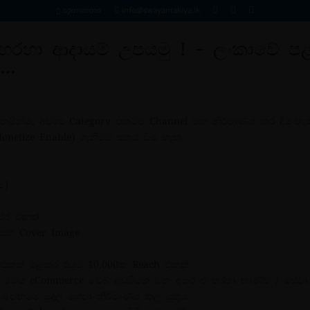
0701101010
info@swayanrakiya.lk
හරහා ආදායම් උපයමු ! – ලංකාවේ පළ
මුල පිටුව
්…
නමින්ම, අවශ්‍ය Category එකටම Channel එක නිර්මාණය කර දිය හැ
onetize Enable) ගැනීමට සහය විය හැක.
ය)
ේජ් එකක්
e සහ Cover Image
ට් එකක් පළකර එයට 10,000ක Reach එකක්
ක්. මෙය eCommerce වෙබ් අඩවියක් වන අතර ඒ හරහා භාණ්ඩ / සේවා
 වෙනමම මුදල් ගෙවා නිර්මාණය කල යුතුය.