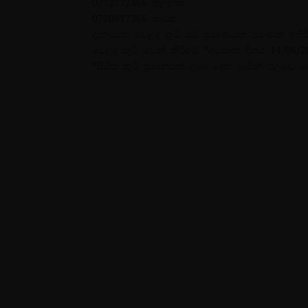
0772772466 තිලන්ක
0720917366 තාරක
දැනටමත් වෙළද කුටි යම් ප්
රමාණයක් පමණක් ඉතිර
වෙලද කුටි වෙන් කිරිමේ *අවසාන දිනය 14/06/2
*සීමිත කුටි ප්
රමානයක් ලබා දෙන බැවින් පලමුව ග