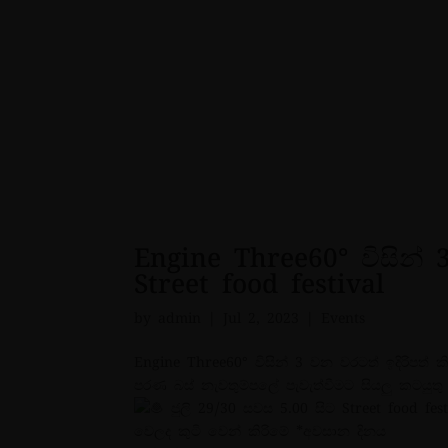
Engine Three60° විසින් 
Street food festival
by
admin
|
Jul 2, 2023
|
Events
Engine Three60° විසින් 3 වන වරටත් ඉදිරිපත් කි
පරණ බස් නැවතුම්පලේ පැවැත්වීමට සියලු කටයුත
ජුලි 29/30 සවස 5.00 සිට Street food fest
වෙලද කුටි වෙන් කිරිමේ *අවසාන දිනය