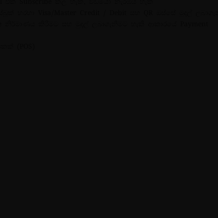
l එක Subscribe කල හැක, වීඩියෝ නැරඹීය හැක
ුක් හරහා Visa/Master Credit / Debit සහ QR ඔස්සේ මුදල් ලබාගැන
e නිර්මාණය කිරීමට සහ මුදල් ලබාගැනීමට හැකි ආකාරයේ Payment
එකක් (POS)