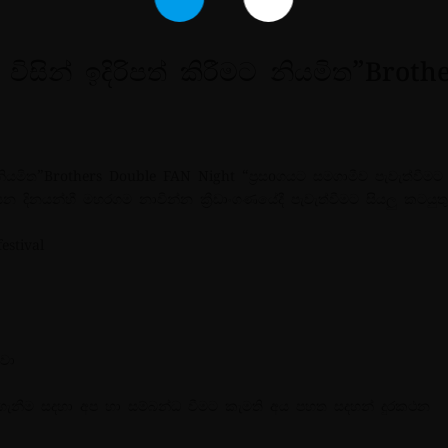
ිසින් ඉදිරිපත් කිරීමට නියමිත”Broth
ට නියමිත”Brothers Double FAN Night “ප්
රසoගයට සමගාමීව පැවැත්වීමට
8 යන දිනයන්හී මහරගම නාවින්න ක්
රීඩාංගණයේදී පැවැත්වීමට සියලු කටයුත
estival
්වා
 ගැනීම සදහා අප හා සම්බන්ධ වීමට කැමති අය පහත සදහන් දුරකථන