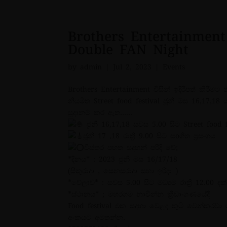
Brothers Entertainment ව
Double FAN Night
by
admin
|
Jul 2, 2023
|
Events
Brothers Entertainment විසින් ඉදිරිපත් කිරීම
නියමිත Street food festival ජූනී මස 16,17,1
සූදානම් කර ඇත……
ජූනී 16,17,18 සවස 5.00 සිට Street food f
ජූනී 17 ,18 රාත්
රී 9.00 සිට සoගීත ප්
රසංගය
විස්තර පහත සදහන් පරිදි වේ;
*දිනය* : 2023 ජුනි මස 16/17/18
(සිකුරාදා , සෙනසුරාදා සහා ඉරිදා )
*වේලාව* : සවස 5.00 සිට මධ්
යම රාත්
රී 12.00 දක
*ස්ථානය* ; මහරගම නාවින්න ක්
රීඩාංගණයේදී
Food festival එක සදහා වෙළද කුටි වෙන්කරවා
අංකයට අමතන්න.