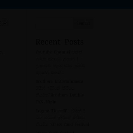
මු
අප ගැන
ලියාපදිංචි ස්වයංරැකියා
අපව අමතන්න
Search
Recent Posts
ක..
Youtube Channel එකක්
හරහා ආදායම් උපයමු ! –
ලංකාවේ පළමු වරට සුපිරිම
පැකේජ් එකක්…
Brothers Entertainment
විසින් ඉදිරිපත් කිරීමට
නියමිත”Brothers Double
FAN Night
Engine Three60° විසින් 3
වන වරටත් ඉදිරිපත් කිරීමට
නියමිත Street food festival