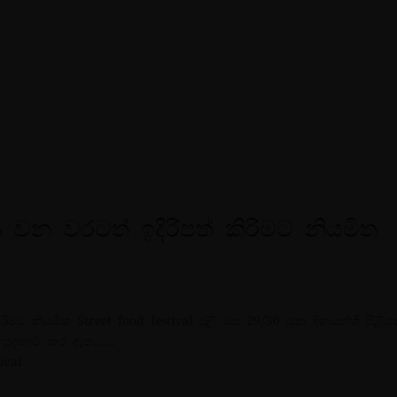
3 වන වරටත් ඉදිරිපත් කිරීමට නියමිත
රීමට නියමිත Street food festival ජූලි මස 29/30 යන දිනයන්හී පිළිය
ු සූදානම් කර ඇත……
ival