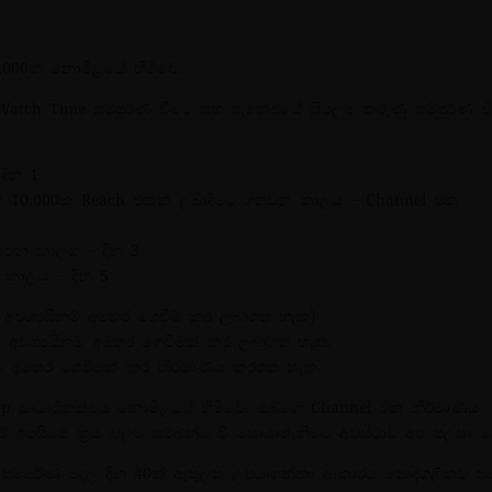
,000ක් නොමිළයේ හිමිවේ.
Watch Time සම්පූර්ණ වීමට සහ පැකේජයේ සියලුම කරුණු සම්පූර්ණ ව
දින 1
සහ 10,000ක Reach එකක් ලබාදීමට ගතවන කාලය – Channel එක
තවන කාලය – දින 3
 කාලය – දින 5
වශ්‍යයිනම් අමතර ගෙවීම් කර ලබාගත හැක)
් අවශ්‍යයිනම් අමතර ගෙවීමක් කර ලබාගත හැක.
රයට අමතර ගෙවීමක් කර නිර්මාණය කරගත හැක.
hop සාමාජිකත්වය නොමිළයේ හිමිවේ. ඔබගේ Channel එක නිර්මාණය
ඉපයීමේ ක්‍රම වලට සම්බන්ධ වී සොයාගැනීමට අවස්ථාව අප සලසා ද
සම්පූර්ණ මුදල දින 40ක් ඇතුලත උපයාගන්නා ආකාරය පෞද්ගලිකව පුහ