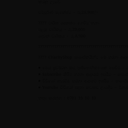
කරනු ලැබේ.
සම්පූර්ණ පැකේජය – රු.28,900/=
???? වාරික දෙකකට ගෙවිය හැක.
පළමු වාරිකය – රු.20,000
දෙවන වාරිකය – රු.8,900
????????????????????????????????????????????
???? CharityShop සාමාජිකයින්ට මේ හරහා ආදායම
◾ මෙය ප්‍රවර්ධන කර පාරිභෝගිකයෙක් සෙවීම – රු.9
◾ Subscribe කිරීම හරහා ආදායම් ඉපයීම – සාම
◾ වීඩියෝ නැරඹීම හරහා ආදායම් ඉපයීම – සාමාජ
◾ Youtube වීඩියෝ සඳහා කටහඬ ලබාදීම – විනාඩ
කතා කරන්න : 0701 10 10 10