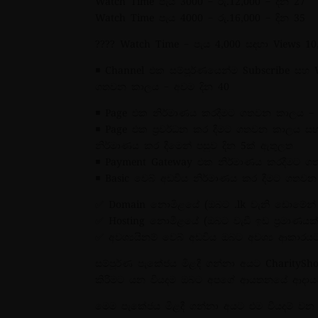
Watch Time පැය 3000 – රු.12,000 – දින 27
Watch Time පැය 4000 – රු.16,000 – දින 35
???? Watch Time – පැය 4,000 සඳහා Views 10
◾ Channel එක සම්පූර්ණයෙන්ම Subscribe සහ 
ගතවන කාලය – අවම දින 40
◾ Page එක නිර්මාණය කරදීමට ගතවන කාලය – 
◾ Page එක ප්‍රවර්ධන කර දීමට ගතවන කාලය 
නිර්මාණය කර දීමෙන් පසුව දින 5ක් ඇතුලත
◾ Payment Gateway එක නිර්මාණය කරදීමට ග
◾ Basic වෙබ් අඩවිය නිර්මාණය කර දීමට ගතවන
✅ Domain නොමිළයේ (ඔබට .lk වැනි ඩොමේන් අ
✅ Hosting නොමිළයේ (ඔබට වැඩි ඉඩ ප්‍රමාණයක
✅ අවශ්‍යයිනම් වෙබ් අඩවිය ඔබට අවශ්‍ය ආකා
සම්පූර්ණ පැකේජය මිළදී ගන්නා අයට CharityS
කිරීමට යන වියදම ඔබට අපගේ ආයතනයේ ආදායම් 
මෙම පැකේජය මිළදී ගන්නා අයට එම වියදම් වන 