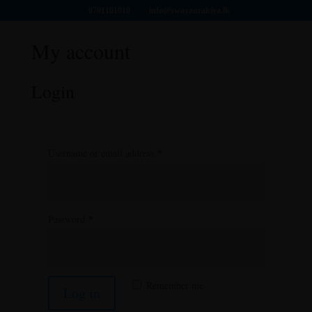
0701101010
info@swayanrakiya.lk
My account
Login
Required
Username or email address
*
Required
Password
*
Remember me
Log in