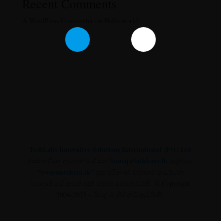
Recent Comments
A WordPress Commenter
on
Hello world!
TechLabs Innovative Solutions International
(Pvt) Ltd
තාක්ෂණික ආයතනයේ සහ
SamajaSathkara.lk
පදනමේ
“Swayanrakiya.lk”
සුළු පරිමාණ ව්‍යාපාර සංවර්ධන
ව්‍යාපෘතියේ තවත් එක් සමාජ මෙහෙවරකි.
© Copyright
2006-2023
– සියලුම හිමිකම් ඇවිරිණි.