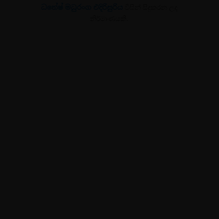
ධනේෂ් මධුරංග එදිරිසුරිය
විසින් සිදුකරන ලද
නිර්මාණයකි.