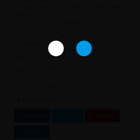
???? POS Solutions
???? ඔබේ ව්‍යාපාරය නමින් SMS යැවීමට SMS Gateway
පහසුකම
???? භාණ්ඩ සහ සේවා ප්‍රවර්ධනයට සහය
???? ඔබේ භාණ්ඩ අලෙවිය සඳහා සහය
???? නව ස්වයංරැකියා අදහස් පිළිබඳව ඉගැන්වීම
???? අඩුආදායම්ලාභී පවුල් සඳහා ස්වයංරැකියා ලබාදීම
(දුෂ්කර පලාත්වල ෆේස්බුක් භාවිතා නොකරන පුද්ගලයින්
සඳහා)
ඇතුළු සේවාවන් 200+ ගණනක් අපගේ ආයතනය හරහා
ලබාගත හැක.
කෝල් කරන්න 0701 10 10 10
Post Views:
5,041
Facebook
Twitter
Pinterest
LinkedIn