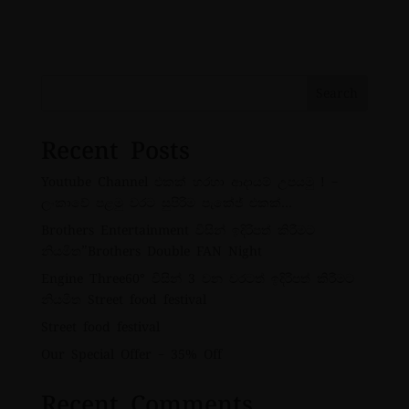
Search
Recent Posts
Youtube Channel එකක් හරහා ආදායම් උපයමු ! –
ලංකාවේ පළමු වරට සුපිරිම පැකේජ් එකක්…
Brothers Entertainment විසින් ඉදිරිපත් කිරීමට
නියමිත”Brothers Double FAN Night
Engine Three60° විසින් 3 වන වරටත් ඉදිරිපත් කිරීමට
නියමිත Street food festival
Street food festival
Our Special Offer – 35% Off
Recent Comments