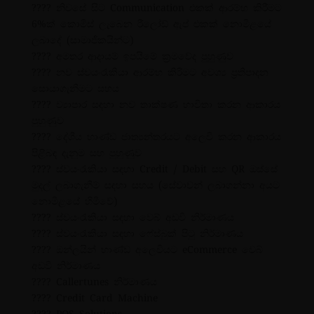
???? නිවසේ සිට Communication එකක් ආරම්භ කිරීමට
6%ක් කොමිස් ලැබෙන රීලෝඩ් ඇප් එකක් නොමිළයේ
ලබාදේ (සාමාජිකයින්ට)
???? අමතර ආදායම් ඉපයීමේ ක්‍රමවේද පුහුණුව
???? නව ස්වයංරැකියා ආරම්භ කිරීමට අවශ්‍ය ප්‍රතිපාදන
සොයාගැනීමට සහය
???? ව්‍යාපාර සඳහා නව තාක්ෂණ භාවිතා කරන ආකාරය
පුහුණුව
???? දේශීය භාණ්ඩ ජාත්‍යන්තරයට අලෙවි කරන ආකාරය
පිළිබඳ දැනුම සහ පුහුණුව
???? ස්වයංරැකියා සඳහා Credit / Debit සහ QR ඔස්සේ
මුදල් ලබාගැනීම් සඳහා සහය (සේවාවන් ලබාගන්නා අයට
නොමිළයේ හිමිවේ)
???? ස්වයංරැකියා සඳහා වෙබ් අඩවි නිර්මාණය
???? ස්වයංරැකියා සඳහා ෆේස්බුක් පිටු නිර්මාණය
???? ඔන්ලයින් භාණ්ඩ අලෙවියට eCommerce වෙබ්
අඩවි නිර්මාණය
???? Callertunes නිර්මාණය
???? Credit Card Machine