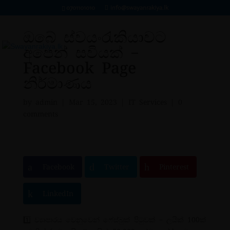
0701101010
info@swayanrakiya.lk
ඔබේ ස්වයංරැකියාවට
අපෙන් සවියක් –
Facebook Page
නිර්මාණය
by
admin
|
Mar 15, 2023
|
IT Services
|
0
comments
Facebook
Twitter
Pinterest
LinkedIn
1️⃣ ව්‍යාපාරය වෙනුවෙන් ෆේස්බුක් පිටුවක් – ලයික් 100ක්