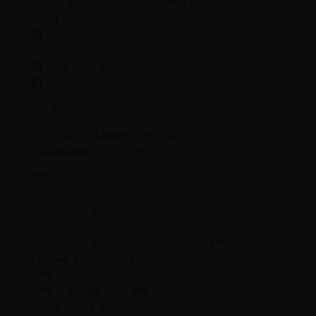
සමඟින් (අවශ්‍යයිනම් ලයික් 50,000 දක්වා පේජ් ලබාගත
හැක.)
2️⃣ පේජ් එක / ව්‍යාපාරය වෙනුවෙන් ලෝගෝ එකක්
(පේජ් එකට සරිලන ආකාරයේ)
3️⃣ පේජ් එකට කවර් ඡායාරූපයක්
4️⃣ ඔබේ ව්‍යාපාරය පිළිබඳව පෝස්ට් එකක්
මේ සියල්ල රු.1,990/=
ස්වයං රැකියා 1,000ක් තාක්ෂණයෙන් සවිබලගැන්වීමේ
CharityShop සමාජ සත්කාරය…
???? ආරම්භ කර ඇති ව්‍යාපාර දියුණු කරගැනීමට අවශ්‍ය
තාක්ෂණික සහය
???? ආරම්භ කල ව්‍යාපාරයක් නම් රු.500,000/=
ස්වයංරැකියා ණය ලබාගැනීමට මගපෙන්වීම
???? ව්‍යාපාර ලියාපදිංචියට සහය ලබාදීම (Private
Limited Registration)
???? උපදේශණ සේවා
???? රු.50,000 දක්වා 0% පොළියට ණය පහසුකම් –
Topup Credit (සාමාජිකයින්ට)