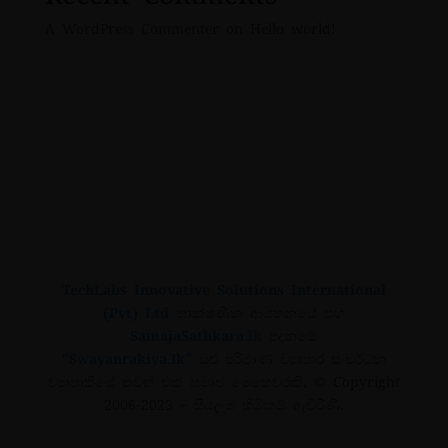
A WordPress Commenter
on
Hello world!
TechLabs Innovative Solutions International
(Pvt) Ltd
තාක්ෂණික ආයතනයේ සහ
SamajaSathkara.lk
පදනමේ
“Swayanrakiya.lk”
සුළු පරිමාණ ව්‍යාපාර සංවර්ධන
ව්‍යාපෘතියේ තවත් එක් සමාජ මෙහෙවරකි.
© Copyright
2006-2023
– සියලුම හිමිකම් ඇවිරිණි.